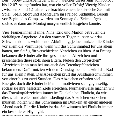
Das „Sport- und Abenteuer Camp“, welches dieses Jahr vom 08.07.
bis 12.07. stattgefunden hat, war ein voller Erfolg! Vierzig Kinder
zwischen 8 und 12 Jahren verbrachten eine erlebnisreiche Zeit mit
Spiel, Spaß, Sport und Abenteuern im Freibad Sudmühle. Bereits
vor Beginn des Camps wurden am Sonntag die Zelte aufgebaut,
sodass es dann am Montag morgen endlich losgehen konnte.
Vier Teamer:innen Hanne, Nina, Eric und Marlon betreuten die
vielfältigen Angebote. An den warmen Tagen nutzten wir das
Schwimmbad als wohltuende Abkühlung, jedoch nutzten die Kinder
vor allem die Vormittage, wenn wir das Schwimmbad für uns allein
hatten, um fleißig für verschiedene Abzeichen zu üben. Am Freitag
bekamen die Kinder alle ihre gesammelten Abzeichen und
präsentierten diese stolz ihren Eltern. Neben den „typischen“
Abzeichen kann man bei uns auch das Totenkopfabzeichen
bekommen. Dafür nutzten wir den Dienstagabend, als wird das Bad
für uns allein hatten. Das Abzeichen prüft das Ausdauerschwimmen
von einer bis zu zwei Stunden. Das Abzeichen erfordert viel
Energie, doch die Kinder helfen und motivieren sich gegenseitig,
sodass sie ihre gesetzten Ziele erreichen. Normalerweise machen wir
das Totenkopfabzeichen immer im Dunkeln bei Flutlicht, da wir
dieses Jahr wetter- und aktionsbedingt das Abzeichen vorziehen
mussten, holten wir das Schwimmen im Dunkeln an einem anderen
Abend nach. Für die Kinder ist das Schwimmen bei Flutlicht immer
ein besonderes Highlight.