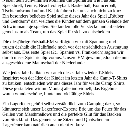
Neben dem Schwimmen kommen die Sportarten wie Fußball,
Speckbrett, Tennis, Beachvolleyball, Basketball, Bouncerball,
Tischtennisrundlauf und Kajak fahren bei uns auch nicht zu kurz.
Ein besonders beliebtes Spiel stellte dieses Jahr das Spiel „Räuber
und Gendarm“ dar, welches die Kinder auf dem ganzen Gelände der
Schwimmanlage spielten. Sie fanden tolle Verstecke und arbeiteten
gemeinsam als Team, um das Spiel für sich zu entscheiden.
Die diesjährige Fußball-EM verfolgten wir mit Spannung und
trugen deshalb die Halbfinale noch vor der tatsächlichen Austragung
selbst aus. Das erste Spiel (2:1 Spanien vs. Frankreich) sagten wir
durch unser Spiel richtig voraus. Unsere EM gewann jedoch die nun
ausgeschiedene Mannschaft der Niederlande.
Wie jedes Jahr batikten wir auch dieses Jahr wieder T-Shirts.
Inspiriert von der Idee der Kinder im letzten Jahr die Camp-T-Shirts
zu batiken, entschieden wir uns dieses Jahr für weiße Camp-Shirts.
Diese gestalteten wir am Montag alle individuell, das Ergebnis
waren wunderschöne, bunte und vielfältige Shirts.
Ein Lagerfeuer gehört selbstverständlich zum Camping dazu, so
kümmerte sich unser Lagerfeuer-Experte Eric um das Feuer für das
Grillen von Marshmallows und die perfekte Glut für das Backen
von Stockbrot. Das gemeinsame Sitzen und Quatschen am
Lagerfeuer kam natürlich auch nicht zu kurz.