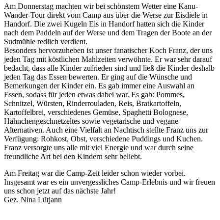
Am Donnerstag machten wir bei schönstem Wetter eine Kanu-
Wander-Tour direkt vom Camp aus über die Werse zur Eisdiele in
Handorf. Die zwei Kugeln Eis in Handorf hatten sich die Kinder
nach dem Paddeln auf der Werse und dem Tragen der Boote an der
Sudmühle redlich verdient.
Besonders hervorzuheben ist unser fanatischer Koch Franz, der uns
jeden Tag mit köstlichen Mahlzeiten verwöhnte. Er war sehr darauf
bedacht, dass alle Kinder zufrieden sind und ließ die Kinder deshalb
jeden Tag das Essen bewerten. Er ging auf die Wünsche und
Bemerkungen der Kinder ein. Es gab immer eine Auswahl an
Essen, sodass für jeden etwas dabei war. Es gab: Pommes,
Schnitzel, Würsten, Rinderrouladen, Reis, Bratkartoffeln,
Kartoffelbrei, verschiedenes Gemüse, Spaghetti Bolognese,
Hähnchengeschnetzeltes sowie vegetarische und vegane
Alternativen. Auch eine Vielfalt an Nachtisch stellte Franz uns zur
Verfügung: Rohkost, Obst, verschiedene Puddings und Kuchen.
Franz versorgte uns alle mit viel Energie und war durch seine
freundliche Art bei den Kindern sehr beliebt.
Am Freitag war die Camp-Zeit leider schon wieder vorbei.
Insgesamt war es ein unvergessliches Camp-Erlebnis und wir freuen
uns schon jetzt auf das nächste Jahr!
Gez. Nina Lütjann