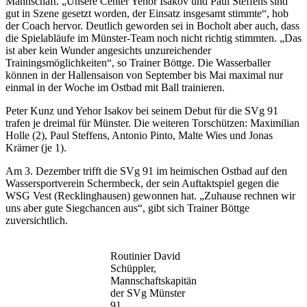
Mannschaft. „Unsere Center Yehor Isakov und Paul Steffens sind
gut in Szene gesetzt worden, der Einsatz insgesamt stimmte“, hob
der Coach hervor. Deutlich geworden sei in Bocholt aber auch, dass
die Spielabläufe im Münster-Team noch nicht richtig stimmten. „Das
ist aber kein Wunder angesichts unzureichender
Trainingsmöglichkeiten“, so Trainer Böttge. Die Wasserballer
können in der Hallensaison von September bis Mai maximal nur
einmal in der Woche im Ostbad mit Ball trainieren.
Peter Kunz und Yehor Isakov bei seinem Debut für die SVg 91
trafen je dreimal für Münster. Die weiteren Torschützen: Maximilian
Holle (2), Paul Steffens, Antonio Pinto, Malte Wies und Jonas
Krämer (je 1).
Am 3. Dezember trifft die SVg 91 im heimischen Ostbad auf den
Wassersportverein Schermbeck, der sein Auftaktspiel gegen die
WSG Vest (Recklinghausen) gewonnen hat. „Zuhause rechnen wir
uns aber gute Siegchancen aus“, gibt sich Trainer Böttge
zuversichtlich.
Routinier David
Schüppler,
Mannschaftskapitän
der SVg Münster
91.