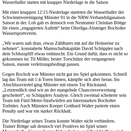
Wasserballer starten mit knapper Niederlage in die Saison
Mit einer knappen 12:15-Niederlage starteten die Wasserballer der
Schwimmvereinigung Münster 91 in die NRW-Verbandsligasaison
Saison in der. Lob gab es dennoch von Neutrainer Christian Böttge
für einen „engagierten Auftritt“ beim Oberliga-Absteiger Bocholter
Wassersportverein.
„Wir waren nah dran, etwas Zählbares mit auf die Heimreise zu
nehmen“, konstatierte Mannschaftskapitän David Schüppler nach
dem Schlusspfiff etwas enttäuscht. Ein Grund dafür, dass es nicht so
gekommen ist: Til Möller, bester Torschütze der vergangenen
Saison, musste verletzungsbedingt passen.
Gegen Bocholt war Münster nicht gut ins Spiel gekommen. Schnell
lag das Team mit 1:4-Toren hinten, kämpfte sich aber heran. Ins
Abschlussviertel ging Münster mit einem Tor Rückstand.
„Letztendlich sind wir an der mangelnde Chancenverwertung
gescheitert“, so Schüpplers Analyse. Gleich zweimal scheiterte sein
Team mit Fünf-Meter-Strafwürfen am bärenstarken Bocholter
Torhüter. Auch Münsters Keeper Gotthard Walter parierte einen
Penalty und war ein starker Rückhalt.
Die Niederlage seines Teams konnte Walter nicht verhindern.
Trainer Böttge sah dennoch viel Positives im Spiel seiner