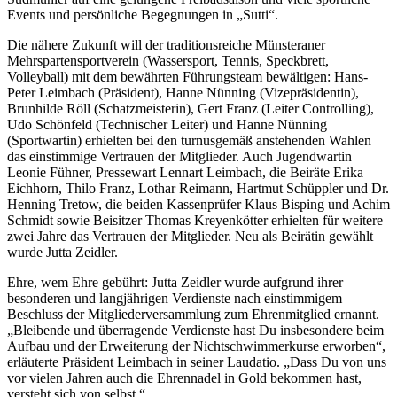
Events und persönliche Begegnungen in „Sutti“.
Die nähere Zukunft will der traditionsreiche Münsteraner
Mehrspartensportverein (Wassersport, Tennis, Speckbrett,
Volleyball) mit dem bewährten Führungsteam bewältigen: Hans-
Peter Leimbach (Präsident), Hanne Nünning (Vizepräsidentin),
Brunhilde Röll (Schatzmeisterin), Gert Franz (Leiter Controlling),
Udo Schönfeld (Technischer Leiter) und Hanne Nünning
(Sportwartin) erhielten bei den turnusgemäß anstehenden Wahlen
das einstimmige Vertrauen der Mitglieder. Auch Jugendwartin
Leonie Fühner, Pressewart Lennart Leimbach, die Beiräte Erika
Eichhorn, Thilo Franz, Lothar Reimann, Hartmut Schüppler und Dr.
Henning Tretow, die beiden Kassenprüfer Klaus Bisping und Achim
Schmidt sowie Beisitzer Thomas Kreyenkötter erhielten für weitere
zwei Jahre das Vertrauen der Mitglieder. Neu als Beirätin gewählt
wurde Jutta Zeidler.
Ehre, wem Ehre gebührt: Jutta Zeidler wurde aufgrund ihrer
besonderen und langjährigen Verdienste nach einstimmigem
Beschluss der Mitgliederversammlung zum Ehrenmitglied ernannt.
„Bleibende und überragende Verdienste hast Du insbesondere beim
Aufbau und der Erweiterung der Nichtschwimmerkurse erworben“,
erläuterte Präsident Leimbach in seiner Laudatio. „Dass Du von uns
vor vielen Jahren auch die Ehrennadel in Gold bekommen hast,
versteht sich von selbst.“