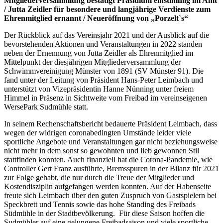
Mitgliederversammlung bestätigt Präsidium einstimmig im Amt
/ Jutta Zeidler für besondere und langjährige Verdienste zum
Ehrenmitglied ernannt / Neueröffnung von „Porzelt`s“
Der Rückblick auf das Vereinsjahr 2021 und der Ausblick auf die
bevorstehenden Aktionen und Veranstaltungen in 2022 standen
neben der Ernennung von Jutta Zeidler als Ehrenmitglied im
Mittelpunkt der diesjährigen Mitgliederversammlung der
Schwimmvereinigung Münster von 1891 (SV Münster 91). Die
fand unter der Leitung von Präsident Hans-Peter Leimbach und
unterstützt von Vizepräsidentin Hanne Nünning unter freiem
Himmel in Präsenz in Sichtweite vom Freibad im vereinseigenen
WersePark Sudmühle statt.
In seinem Rechenschaftsbericht bedauerte Präsident Leimbach, dass
wegen der widrigen coronabedingten Umstände leider viele
sportliche Angebote und Veranstaltungen gar nicht beziehungsweise
nicht mehr in dem sonst so gewohnten und lieb gewonnen Stil
stattfinden konnten. Auch finanziell hat die Corona-Pandemie, wie
Controller Gert Franz ausführte, Bremsspuren in der Bilanz für 2021
zur Folge gehabt, die nur durch die Treue der Mitglieder und
Kostendisziplin aufgefangen werden konnten. Auf der Habenseite
freute sich Leimbach über den guten Zuspruch von Gastspielern bei
Speckbrett und Tennis sowie das hohe Standing des Freibads
Südmühle in der Stadtbevölkerung. Für diese Saison hoffen die
Sudmühler auf eine gelungene Freibadsaison und viele sportliche