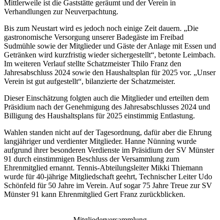
Mittlerweile ist die Gaststätte geräumt und der Verein in
Verhandlungen zur Neuverpachtung.
Bis zum Neustart wird es jedoch noch einige Zeit dauern. „Die
gastronomische Versorgung unserer Badegäste im Freibad
Sudmühle sowie der Mitglieder und Gäste der Anlage mit Essen und
Getränken wird kurzfristig wieder sichergestellt“, betonte Leimbach.
Im weiteren Verlauf stellte Schatzmeister Thilo Franz den
Jahresabschluss 2024 sowie den Haushaltsplan für 2025 vor. „Unser
Verein ist gut aufgestellt“, bilanzierte der Schatzmeister.
Dieser Einschätzung folgten auch die Mitglieder und erteilten dem
Präsidium nach der Genehmigung des Jahresabschlusses 2024 und
Billigung des Haushaltsplans für 2025 einstimmig Entlastung.
Wahlen standen nicht auf der Tagesordnung, dafür aber die Ehrung
langjähriger und verdienter Mitglieder. Hanne Nünning wurde
aufgrund ihrer besonderen Verdienste im Präsidium der SV Münster
91 durch einstimmigen Beschluss der Versammlung zum
Ehrenmitglied ernannt. Tennis-Abteilungsleiter Mikki Thiemann
wurde für 40-jährige Mitgliedschaft geehrt, Technischer Leiter Udo
Schönfeld für 50 Jahre im Verein. Auf sogar 75 Jahre Treue zur SV
Münster 91 kann Ehrenmitglied Gert Franz zurückblicken.
Mitgliederversammlung