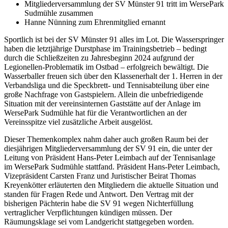
Mitgliederversammlung der SV Münster 91 tritt im WersePark
Sudmühle zusammen
Hanne Nünning zum Ehrenmitglied ernannt
Sportlich ist bei der SV Münster 91 alles im Lot. Die Wasserspringer
haben die letztjährige Durstphase im Trainingsbetrieb – bedingt
durch die Schließzeiten zu Jahresbeginn 2024 aufgrund der
Legionellen-Problematik im Ostbad – erfolgreich bewältigt. Die
Wasserballer freuen sich über den Klassenerhalt der 1. Herren in der
Verbandsliga und die Speckbrett- und Tennisabteilung über eine
große Nachfrage von Gastspielern. Allein die unbefriedigende
Situation mit der vereinsinternen Gaststätte auf der Anlage im
WersePark Sudmühle hat für die Verantwortlichen an der
Vereinsspitze viel zusätzliche Arbeit ausgelöst.
Dieser Themenkomplex nahm daher auch großen Raum bei der
diesjährigen Mitgliederversammlung der SV 91 ein, die unter der
Leitung von Präsident Hans-Peter Leimbach auf der Tennisanlage
im WersePark Sudmühle stattfand. Präsident Hans-Peter Leimbach,
Vizepräsident Carsten Franz und Juristischer Beirat Thomas
Kreyenkötter erläuterten den Mitgliedern die aktuelle Situation und
standen für Fragen Rede und Antwort. Den Vertrag mit der
bisherigen Pächterin habe die SV 91 wegen Nichterfüllung
vertraglicher Verpflichtungen kündigen müssen. Der
Räumungsklage sei vom Landgericht stattgegeben worden.