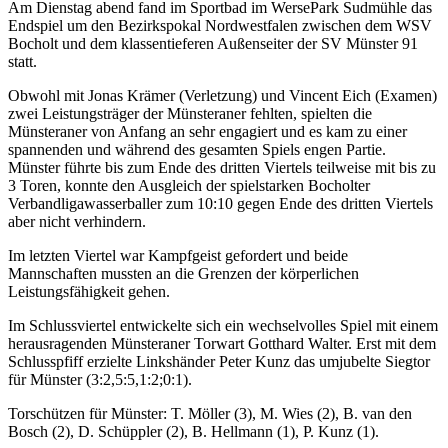
Am Dienstag abend fand im Sportbad im WersePark Sudmühle das
Endspiel um den Bezirkspokal Nordwestfalen zwischen dem WSV
Bocholt und dem klassentieferen Außenseiter der SV Münster 91
statt.
Obwohl mit Jonas Krämer (Verletzung) und Vincent Eich (Examen)
zwei Leistungsträger der Münsteraner fehlten, spielten die
Münsteraner von Anfang an sehr engagiert und es kam zu einer
spannenden und während des gesamten Spiels engen Partie.
Münster führte bis zum Ende des dritten Viertels teilweise mit bis zu
3 Toren, konnte den Ausgleich der spielstarken Bocholter
Verbandligawasserballer zum 10:10 gegen Ende des dritten Viertels
aber nicht verhindern.
Im letzten Viertel war Kampfgeist gefordert und beide
Mannschaften mussten an die Grenzen der körperlichen
Leistungsfähigkeit gehen.
Im Schlussviertel entwickelte sich ein wechselvolles Spiel mit einem
herausragenden Münsteraner Torwart Gotthard Walter. Erst mit dem
Schlusspfiff erzielte Linkshänder Peter Kunz das umjubelte Siegtor
für Münster (3:2,5:5,1:2;0:1).
Torschützen für Münster: T. Möller (3), M. Wies (2), B. van den
Bosch (2), D. Schüppler (2), B. Hellmann (1), P. Kunz (1).