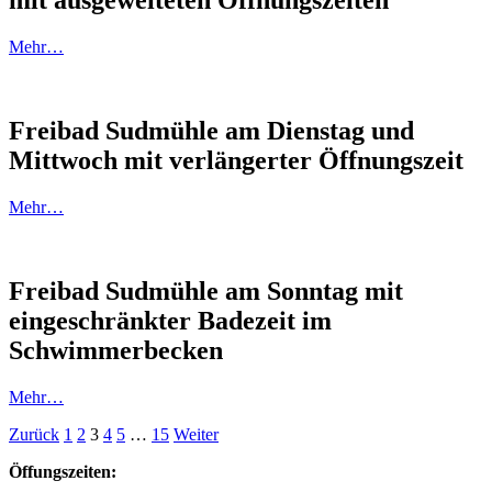
mit ausgeweiteten Öffnungszeiten
Mehr…
Freibad Sudmühle am Dienstag und
Mittwoch mit verlängerter Öffnungszeit
Mehr…
Freibad Sudmühle am Sonntag mit
eingeschränkter Badezeit im
Schwimmerbecken
Mehr…
Seitennummerierung
Zurück
1
2
3
4
5
…
15
Weiter
der
Öffungszeiten: